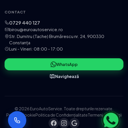
CONTACT
0729 440 127
birou@euroautoservice.ro
Str. Dumitru (Tache) Brumărescu nr. 24, 900330
Constanța
Luni - Vineri: 08:00 - 17:00
WhatsApp
Navighează
© 2026 EuroAutoService. Toate drepturile rezervate.
Politica Cookie
Politica de Confidențialitate
Termeni și Condiții