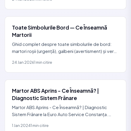
Toate Simbolurile Bord — Ce Înseamnă
Martorii
Ghid complet despre toate simbolurile de bord:
martori roșii (urgență), galbeni (avertisment) și verzi
(informare). Ce faci când se aprinde Check Engine.
24 Jan 2026
1 min citire
Martor ABS Aprins - Ce Înseamnă? |
Diagnostic Sistem Frânare
Martor ABS Aprins - Ce Înseamnă? | Diagnostic
Sistem Frânare la Euro Auto Service Constanța.
Identifici rapid cauzele probabile, ce verifici primul și
1 Jan 2024
1 min citire
când e