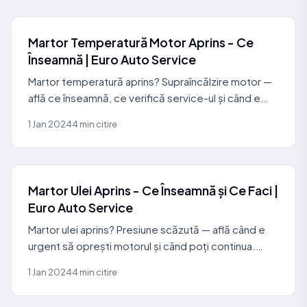
Martor Temperatură Motor Aprins - Ce
Înseamnă | Euro Auto Service
Martor temperatură aprins? Supraîncălzire motor —
află ce înseamnă, ce verifică service-ul și când e
urgent. Diagnostic în Constanța. 0729 440 127.
1 Jan 2024
4 min citire
Martor Ulei Aprins - Ce Înseamnă și Ce Faci |
Euro Auto Service
Martor ulei aprins? Presiune scăzută — află când e
urgent să oprești motorul și când poți continua.
Diagnostic în Constanța. Programează: 0729 440
1 Jan 2024
4 min citire
127.