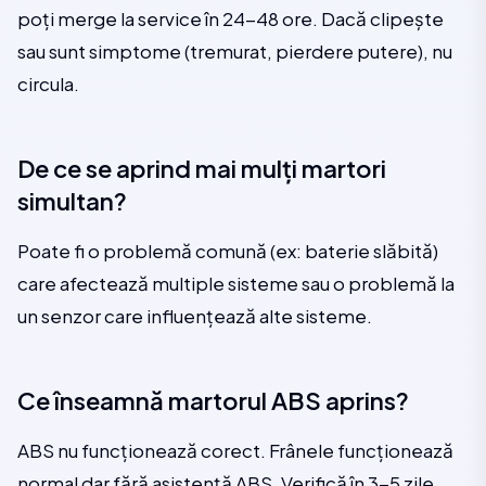
poți merge la service în 24-48 ore. Dacă clipește
sau sunt simptome (tremurat, pierdere putere), nu
circula.
De ce se aprind mai mulți martori
simultan?
Poate fi o problemă comună (ex: baterie slăbită)
care afectează multiple sisteme sau o problemă la
un senzor care influențează alte sisteme.
Ce înseamnă martorul ABS aprins?
ABS nu funcționează corect. Frânele funcționează
normal dar fără asistență ABS. Verifică în 3-5 zile.