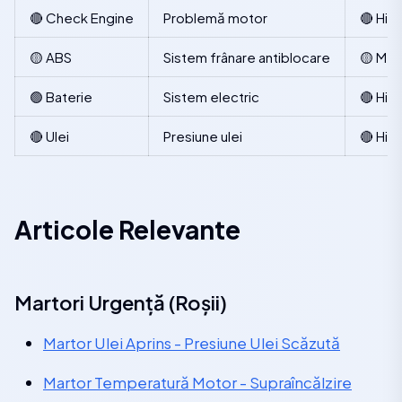
🔴 Check Engine
Problemă motor
🔴 Hig
🟡 ABS
Sistem frânare antiblocare
🟡 Me
🟢 Baterie
Sistem electric
🔴 Hig
🔴 Ulei
Presiune ulei
🔴 Hig
Articole Relevante
Martori Urgență (Roșii)
Martor Ulei Aprins - Presiune Ulei Scăzută
Martor Temperatură Motor - Supraîncălzire