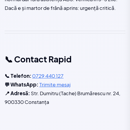
Dacă e și martor de frână aprins: urgență critică.
📞 Contact Rapid
📞 Telefon:
0729 440 127
💬 WhatsApp:
Trimite mesaj
📍 Adresă:
Str. Dumitru (Tache) Brumărescu nr. 24,
900330 Constanța