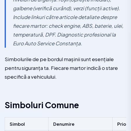
galbene (verifică curând), verzi (funcții active).
Include linkuri către articole detaliate despre
fiecare martor: check engine, ABS, baterie, ulei,
temperatură, DPF. Diagnostic profesional la
Euro Auto Service Constanța.
Simbolurile de pe bordul mașinii sunt esențiale
pentru siguranța ta. Fiecare martor indică o stare
specifică a vehiculului.
Simboluri Comune
Simbol
Denumire
Priori