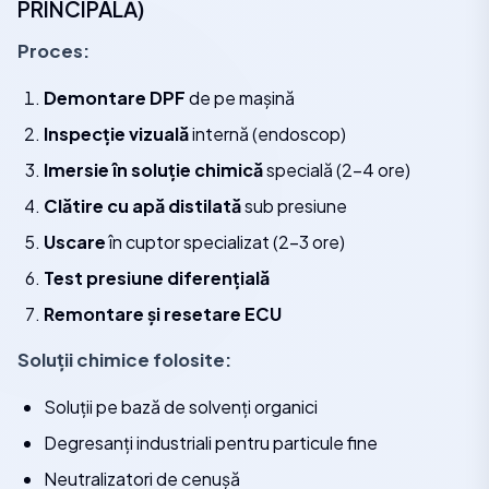
PRINCIPALĂ)
Proces:
Demontare DPF
de pe mașină
Inspecție vizuală
internă (endoscop)
Imersie în soluție chimică
specială (2-4 ore)
Clătire cu apă distilată
sub presiune
Uscare
în cuptor specializat (2-3 ore)
Test presiune diferențială
Remontare și resetare ECU
Soluții chimice folosite:
Soluții pe bază de solvenți organici
Degresanți industriali pentru particule fine
Neutralizatori de cenușă