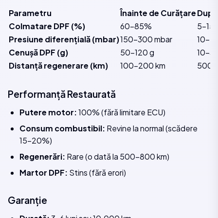
Parametru
Înainte de Curățare
După
Colmatare DPF (%)
60-85%
5-15
Presiune diferențială (mbar)
150-300 mbar
10-5
Cenușă DPF (g)
50-120 g
10-30
Distanță regenerare (km)
100-200 km
500-
Performanță Restaurată
Putere motor:
100% (fără limitare ECU)
Consum combustibil:
Revine la normal (scădere
15-20%)
Regenerări:
Rare (o dată la 500-800 km)
Martor DPF:
Stins (fără erori)
Garanție