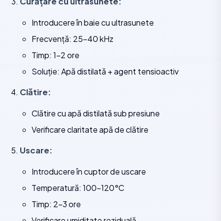
Curățare cu ultrasunete:
Introducere în baie cu ultrasunete
Frecvență: 25-40 kHz
Timp: 1-2 ore
Soluție: Apă distilată + agent tensioactiv
Clătire:
Clătire cu apă distilată sub presiune
Verificare claritate apă de clătire
Uscare:
Introducere în cuptor de uscare
Temperatură: 100-120°C
Timp: 2-3 ore
Verificare umiditate reziduală