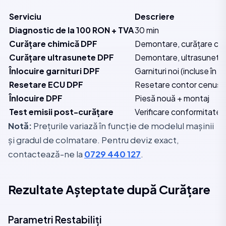
Serviciu
Descriere
Diagnostic de la 100 RON + TVA
30 min
Curățare chimică DPF
Demontare, curățare chi
Curățare ultrasunete DPF
Demontare, ultrasunete,
Înlocuire garnituri DPF
Garnituri noi (incluse în c
Resetare ECU DPF
Resetare contor cenușă,
Înlocuire DPF
Piesă nouă + montaj
Test emisii post-curățare
Verificare conformitate
Notă:
Prețurile variază în funcție de modelul mașinii
și gradul de colmatare. Pentru deviz exact,
contactează-ne la
0729 440 127
.
Rezultate Așteptate după Curățare
Parametri Restabiliți