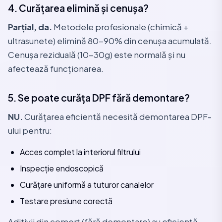
4. Curățarea elimină și cenușa?
Parțial, da.
Metodele profesionale (chimică +
ultrasunete) elimină 80-90% din cenușa acumulată.
Cenușa reziduală (10-30g) este normală și nu
afectează funcționarea.
5. Se poate curăța DPF fără demontare?
NU.
Curățarea eficientă necesită demontarea DPF-
ului pentru:
Acces complet la interiorul filtrului
Inspecție endoscopică
Curățare uniformă a tuturor canalelor
Testare presiune corectă
Aditivii din comerț (fără demontare) au eficiență