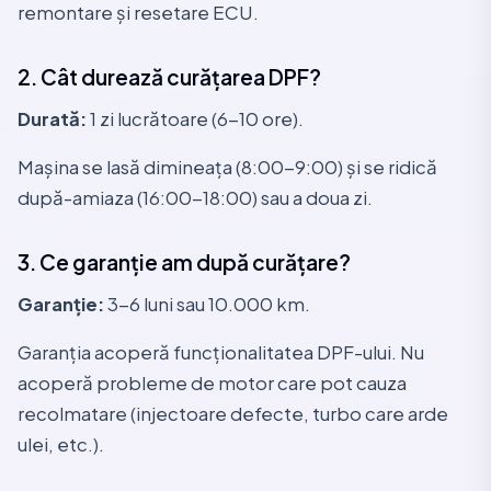
remontare și resetare ECU.
2. Cât durează curățarea DPF?
Durată:
1 zi lucrătoare (6-10 ore).
Mașina se lasă dimineața (8:00-9:00) și se ridică
după-amiaza (16:00-18:00) sau a doua zi.
3. Ce garanție am după curățare?
Garanție:
3-6 luni sau 10.000 km.
Garanția acoperă funcționalitatea DPF-ului. Nu
acoperă probleme de motor care pot cauza
recolmatare (injectoare defecte, turbo care arde
ulei, etc.).