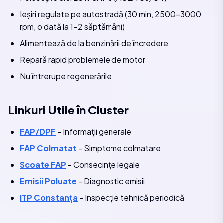
Ieșiri regulate pe autostradă (30 min, 2500-3000
rpm, o dată la 1-2 săptămâni)
Alimentează de la benzinării de încredere
Repară rapid problemele de motor
Nu întrerupe regenerările
Linkuri Utile în Cluster
FAP/DPF
- Informații generale
FAP Colmatat
- Simptome colmatare
Scoate FAP
- Consecințe legale
Emisii Poluate
- Diagnostic emisii
ITP Constanța
- Inspecție tehnică periodică