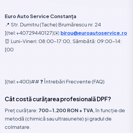
Euro Auto Service Constanța
📍 Str. Dumitru (Tache) Brumărescu nr. 24
](tel:+40729440127)✉️
birou@euroautoservice.ro
⏰ Luni-Vineri: 08:00-17:00, Sâmbătă: 09:00-14:
[00
](tel:+400)## ❓ Întrebări Frecvente (FAQ)
Cât costă curățarea profesională DPF?
Preț curățare:
700-1.200 RON + TVA
, în funcție de
metodă (chimică sau ultrasunete) și gradul de
colmatare.