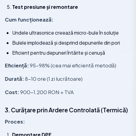
Test presiune și remontare
Cum funcționează:
Undele ultrasonice creează micro-bule în soluție
Bulele implodează și desprind depunerile din pori
Eficient pentru depuneri întărite și cenușă
Eficiență:
95-98% (cea mai eficientă metodă)
Durată:
8-10 ore (1 zi lucrătoare)
Cost:
900-1.200 RON + TVA
3. Curățare prin Ardere Controlată (Termică)
Proces:
Demontare DPF