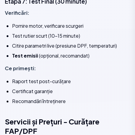
Etapa 7: Test Final (30 minute)
Verificări:
Pornire motor, verificare scurgeri
Test rutier scurt (10-15 minute)
Citire parametri live (presiune DPF, temperaturi)
Test emisii
(opțional, recomandat)
Ce primești:
Raport test post-curățare
Certificat garanție
Recomandări întreținere
Servicii și Prețuri - Curățare
FAP/DPF