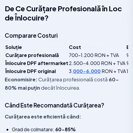
De Ce Curățare Profesională în Loc
de Înlocuire?
Comparare Costuri
Soluție
Cost
Ef
Curățare profesională
700-1.200 RON + TVA
95
Înlocuire DPF aftermarket
2.500-4.000 RON + TVA
9
Înlocuire DPF original
3.
000-6.000
RON + TVA
10
Economisire:
Curățarea profesională costă
60-
80% mai puțin
decât înlocuirea.
Când Este Recomandată Curățarea?
Curățarea este eficientă când:
Grad de colmatare:
60-85%