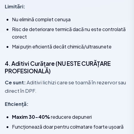
Limitări:
Nu elimină complet cenușa
Risc de deteriorare termică dacă nu este controlată
corect
Mai puțin eficientă decât chimică/ultrasunete
4. Aditivi Curățare (NU ESTE CURĂȚARE
PROFESIONALĂ)
Ce sunt:
Aditivi lichizi care se toarnă în rezervor sau
direct în DPF.
Eficiență:
Maxim 30-40%
reducere depuneri
Funcționează doar pentru colmatare foarte ușoară