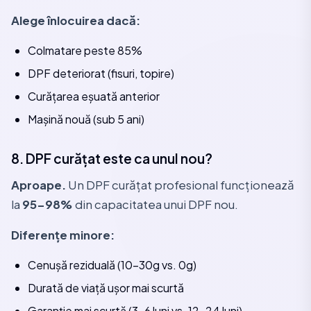
Alege înlocuirea dacă:
Colmatare peste 85%
DPF deteriorat (fisuri, topire)
Curățarea eșuată anterior
Mașină nouă (sub 5 ani)
8. DPF curățat este ca unul nou?
Aproape.
Un DPF curățat profesional funcționează
la
95-98%
din capacitatea unui DPF nou.
Diferențe minore:
Cenușă reziduală (10-30g vs. 0g)
Durată de viață ușor mai scurtă
Garanție mai scurtă (3-6 luni vs. 12-24 luni)