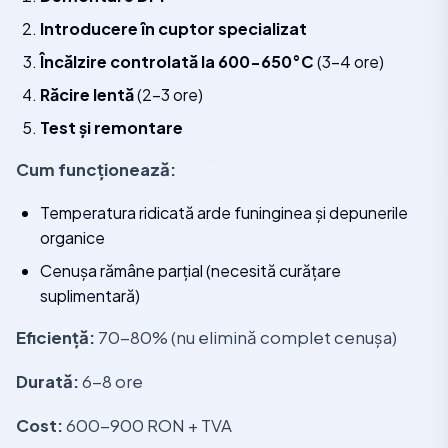
Introducere în cuptor specializat
Încălzire controlată la 600-650°C
(3-4 ore)
Răcire lentă
(2-3 ore)
Test și remontare
Cum funcționează:
Temperatura ridicată arde funinginea și depunerile
organice
Cenușa rămâne parțial (necesită curățare
suplimentară)
Eficiență:
70-80% (nu elimină complet cenușa)
Durată:
6-8 ore
Cost:
600-900 RON + TVA