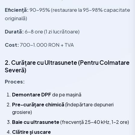
Eficiență:
90-95% (restaurare la 95-98% capacitate
originală)
Durată:
6-8 ore (1 zi lucrătoare)
Cost:
700-1.000 RON + TVA
2. Curățare cu Ultrasunete (Pentru Colmatare
Severă)
Proces:
Demontare DPF
de pe mașină
Pre-curățare chimică
(îndepărtare depuneri
grosiere)
Baie cu ultrasunete
(frecvență 25-40 kHz, 1-2 ore)
Clătire și uscare