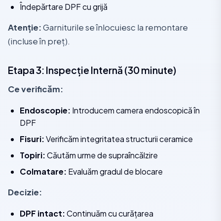
Îndepărtare DPF cu grijă
Atenție:
Garniturile se înlocuiesc la remontare
(incluse în preț).
Etapa 3: Inspecție Internă (30 minute)
Ce verificăm:
Endoscopie:
Introducem camera endoscopică în
DPF
Fisuri:
Verificăm integritatea structurii ceramice
Topiri:
Căutăm urme de supraîncălzire
Colmatare:
Evaluăm gradul de blocare
Decizie:
DPF intact:
Continuăm cu curățarea