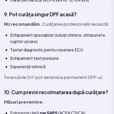
9. Pot curăța singur DPF acasă?
NU recomandăm.
Curățarea profesională necesită:
Echipament specializat (soluții chimice, ultrasunete,
cuptor uscare)
Tester diagnostic pentru resetare ECU
Echipament test presiune
Experiență tehnică
Încercările DIY pot deteriora permanent DPF-ul.
10. Cum previn recolmatarea după curățare?
Măsuri preventive:
Folosește ulei
Low SAPS
(ACEA C3/C4)