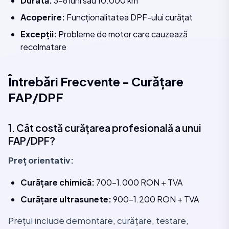
Durată:
3-6 luni sau 10.000 km
Acoperire:
Funcționalitatea DPF-ului curățat
Excepții:
Probleme de motor care cauzează
recolmatare
Întrebări Frecvente - Curățare
FAP/DPF
1. Cât costă curățarea profesională a unui
FAP/DPF?
Preț orientativ:
Curățare chimică:
700-1.000 RON + TVA
Curățare ultrasunete:
900-1.200 RON + TVA
Prețul include demontare, curățare, testare,