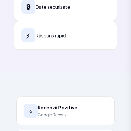
🔒
Date securizate
⚡
Răspuns rapid
Recenzii Pozitive
⭐
Google Recenzii