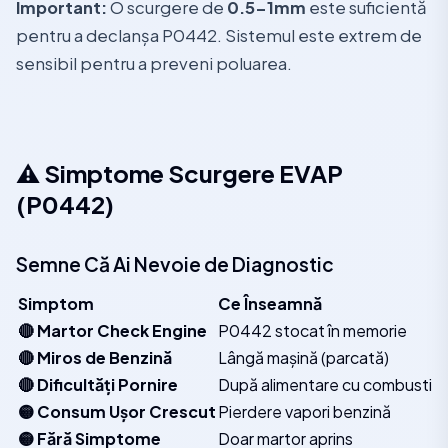
Important:
O scurgere de
0.5-1mm
este suficientă
pentru a declanșa P0442. Sistemul este extrem de
sensibil pentru a preveni poluarea.
⚠️ Simptome Scurgere EVAP
(P0442)
Semne Că Ai Nevoie de Diagnostic
Simptom
Ce Înseamnă
🔴 Martor Check Engine
P0442 stocat în memorie
🔴 Miros de Benzină
Lângă mașină (parcată)
🔴 Dificultăți Pornire
După alimentare cu combustibil
🟡 Consum Ușor Crescut
Pierdere vapori benzină
🟡 Fără Simptome
Doar martor aprins