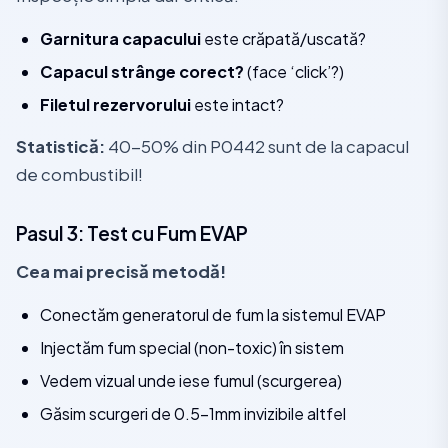
Garnitura capacului
este crăpată/uscată?
Capacul strânge corect?
(face ‘click’?)
Filetul rezervorului
este intact?
Statistică:
40-50% din P0442 sunt de la capacul
de combustibil!
Pasul 3: Test cu Fum EVAP
Cea mai precisă metodă!
Conectăm generatorul de fum la sistemul EVAP
Injectăm fum special (non-toxic) în sistem
Vedem vizual unde iese fumul (scurgerea)
Găsim scurgeri de 0.5-1mm invizibile altfel