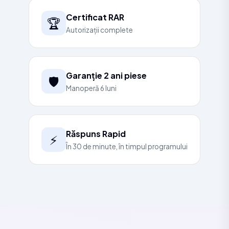
Certificat RAR
🏆
Autorizații complete
Garanție 2 ani piese
🛡️
Manoperă 6 luni
Răspuns Rapid
⚡
În 30 de minute, în timpul programului