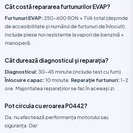
Cât costă repararea furtunurilor EVAP?
Furtunuri EVAP:
250-600 RON + TVA total (depinde
de accesibilitate și numărul de furtunuri de înlocuit).
Include piese noi rezistente la vapori de benzină +
manoperă.
Cât durează diagnosticul și reparația?
Diagnosticul:
30-45 minute (include test cu fum).
Înlocuire capac:
10 minute.
Reparație furtunuri:
1-2
ore. Majoritatea reparațiilor se fac în aceeași zi.
Pot circula cu eroarea P0442?
Da, nu afectează performanța motorului sau
siguranța. Dar: