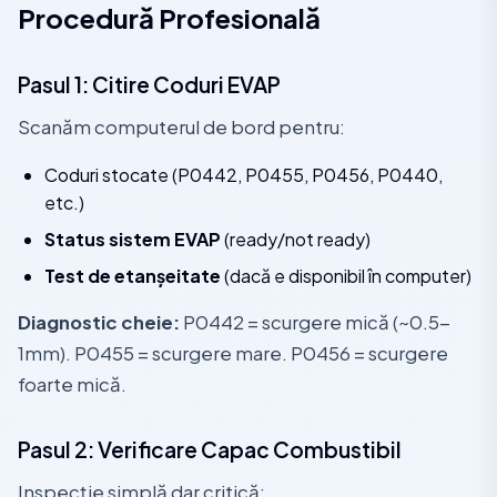
Procedură Profesională
Pasul 1: Citire Coduri EVAP
Scanăm computerul de bord pentru:
Coduri stocate (P0442, P0455, P0456, P0440,
etc.)
Status sistem EVAP
(ready/not ready)
Test de etanșeitate
(dacă e disponibil în computer)
Diagnostic cheie:
P0442 = scurgere mică (~0.5-
1mm). P0455 = scurgere mare. P0456 = scurgere
foarte mică.
Pasul 2: Verificare Capac Combustibil
Inspecție simplă dar critică: