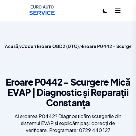
Salt la conținut
Acasă
Coduri Eroare OBD2 (DTC)
Eroare P0442 - Scurgere 
Eroare P0442 - Scurgere Mică
EVAP | Diagnostic și Reparații
Constanța
Ai eroarea P0442? Diagnosticăm scurgerile din
sistemul EVAP și explicăm pașii corecți de
verificare. Programare: 0729 440 127