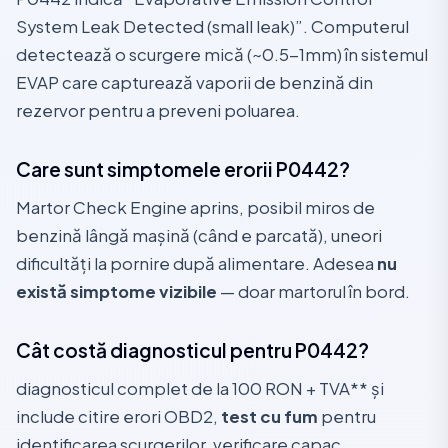
System Leak Detected (small leak)”. Computerul
detectează o scurgere mică (~0.5-1mm) în sistemul
EVAP care capturează vaporii de benzină din
rezervor pentru a preveni poluarea.
Care sunt simptomele erorii P0442?
Martor Check Engine aprins, posibil miros de
benzină lângă mașină (când e parcată), uneori
dificultăți la pornire după alimentare. Adesea
nu
există simptome vizibile
— doar martorul în bord.
Cât costă diagnosticul pentru P0442?
diagnosticul complet de la 100 RON + TVA** și
include citire erori OBD2,
test cu fum
pentru
identificarea scurgerilor, verificare capac