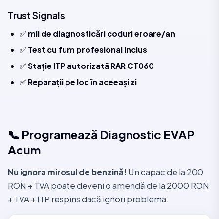
Trust Signals
✅
mii de diagnosticări coduri eroare/an
✅
Test cu fum profesional inclus
✅
Stație ITP autorizată RAR CT060
✅
Reparații pe loc în aceeași zi
📞 Programează Diagnostic EVAP
Acum
Nu ignora mirosul de benzină!
Un capac de la 200
RON + TVA poate deveni o amendă de la 2000 RON
+ TVA + ITP respins dacă ignori problema.