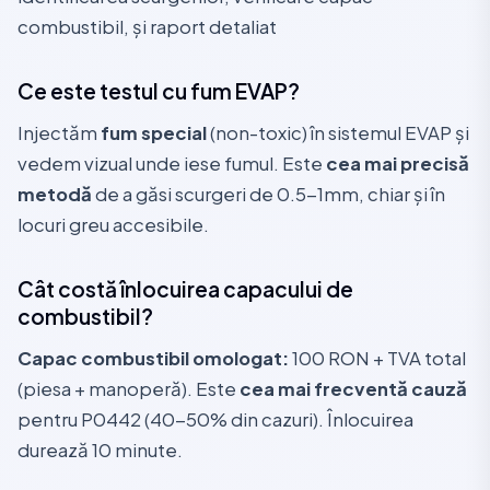
combustibil, și raport detaliat
Ce este testul cu fum EVAP?
Injectăm
fum special
(non-toxic) în sistemul EVAP și
vedem vizual unde iese fumul. Este
cea mai precisă
metodă
de a găsi scurgeri de 0.5-1mm, chiar și în
locuri greu accesibile.
Cât costă înlocuirea capacului de
combustibil?
Capac combustibil omologat:
100 RON + TVA total
(piesa + manoperă). Este
cea mai frecventă cauză
pentru P0442 (40-50% din cazuri). Înlocuirea
durează 10 minute.