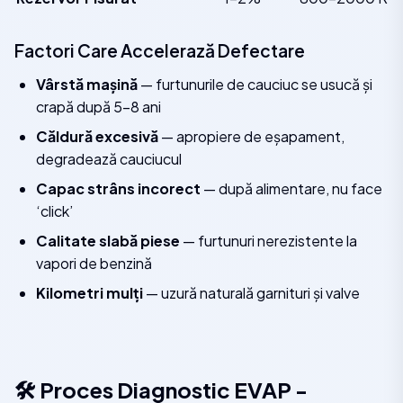
Factori Care Accelerază Defectare
Vârstă mașină
— furtunurile de cauciuc se usucă și
crapă după 5-8 ani
Căldură excesivă
— apropiere de eșapament,
degradează cauciucul
Capac strâns incorect
— după alimentare, nu face
‘click’
Calitate slabă piese
— furtunuri nerezistente la
vapori de benzină
Kilometri mulți
— uzură naturală garnituri și valve
🛠️ Proces Diagnostic EVAP -