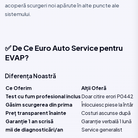
acoperă scurgeri noi apărute în alte puncte ale
sistemului.
✅ De Ce Euro Auto Service pentru
EVAP?
Diferența Noastră
Ce Oferim
Alții Oferă
Test cu fum profesional inclus
Doar citire erori P0442
Găsim scurgerea din prima
Înlocuiesc piese la întâm
Preț transparent înainte
Costuri ascunse după
Garanție 1 an scrisă
Garanție verbală 1 lună
mii de diagnosticări/an
Service generalist