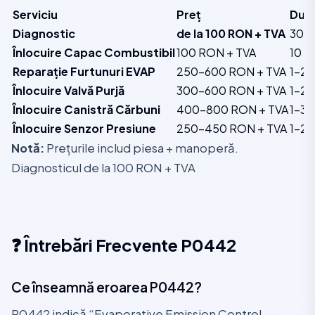
Serviciu
Preț
Dur
Diagnostic
de la 100 RON + TVA
30-4
Înlocuire Capac Combustibil
100 RON + TVA
10 m
Reparație Furtunuri EVAP
250-600 RON + TVA
1-2 
Înlocuire Valvă Purjă
300-600 RON + TVA
1-2 
Înlocuire Canistră Cărbuni
400-800 RON + TVA
1-3 
Înlocuire Senzor Presiune
250-450 RON + TVA
1-2 
Notă:
Prețurile includ piesa + manoperă.
Diagnosticul de la 100 RON + TVA
❓ Întrebări Frecvente P0442
Ce înseamnă eroarea P0442?
P0442 indică “Evaporative Emission Control