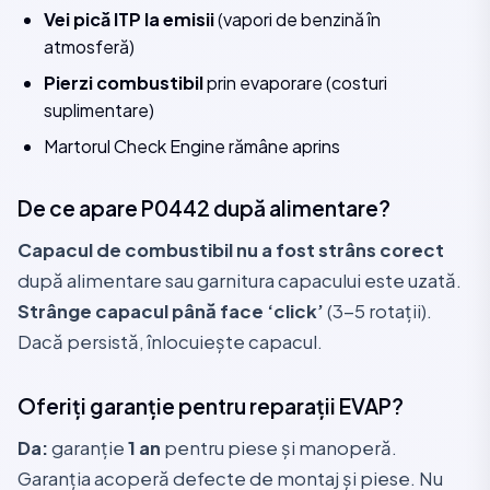
Vei pică ITP la emisii
(vapori de benzină în
atmosferă)
Pierzi combustibil
prin evaporare (costuri
suplimentare)
Martorul Check Engine rămâne aprins
De ce apare P0442 după alimentare?
Capacul de combustibil nu a fost strâns corect
după alimentare sau garnitura capacului este uzată.
Strânge capacul până face ‘click’
(3-5 rotații).
Dacă persistă, înlocuiește capacul.
Oferiți garanție pentru reparații EVAP?
Da:
garanție
1 an
pentru piese și manoperă.
Garanția acoperă defecte de montaj și piese. Nu