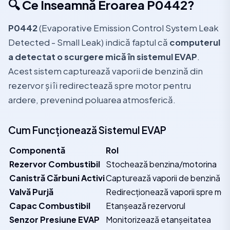
🔍 Ce Înseamnă Eroarea P0442?
P0442
(Evaporative Emission Control System Leak
Detected - Small Leak) indică faptul că
computerul
a detectat o scurgere mică în sistemul EVAP
.
Acest sistem capturează vaporii de benzină din
rezervor și îi redirectează spre motor pentru
ardere, prevenind poluarea atmosferică.
Cum Funcționează Sistemul EVAP
Componentă
Rol
Rezervor Combustibil
Stochează benzina/motorina
Canistră Cărbuni Activi
Capturează vaporii de benzină
Valvă Purjă
Redirecționează vaporii spre mot
Capac Combustibil
Etanșează rezervorul
Senzor Presiune EVAP
Monitorizează etanșeitatea