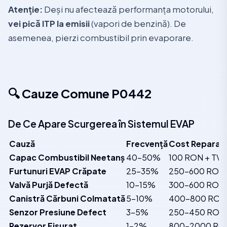
Atenție:
Deși nu afectează performanța motorului,
vei pică ITP la emisii
(vapori de benzină). De
asemenea, pierzi combustibil prin evaporare.
🔍 Cauze Comune P0442
De Ce Apare Scurgerea în Sistemul EVAP
Cauză
Frecvență
Cost Reparați
Capac Combustibil Neetanș
40-50%
100 RON + TVA
Furtunuri EVAP Crăpate
25-35%
250-600 RON 
Valvă Purjă Defectă
10-15%
300-600 RON 
Canistră Cărbuni Colmatată
5-10%
400-800 RON 
Senzor Presiune Defect
3-5%
250-450 RON 
Rezervor Fisurat
1-2%
800-2000 RON