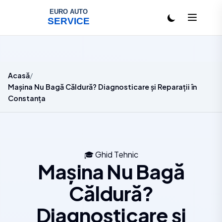
Salt la conținut
Acasă
Mașina Nu Bagă Căldură? Diagnosticare și Reparații în
Constanța
🎓
Ghid Tehnic
Mașina Nu Bagă
Căldură?
Diagnosticare și