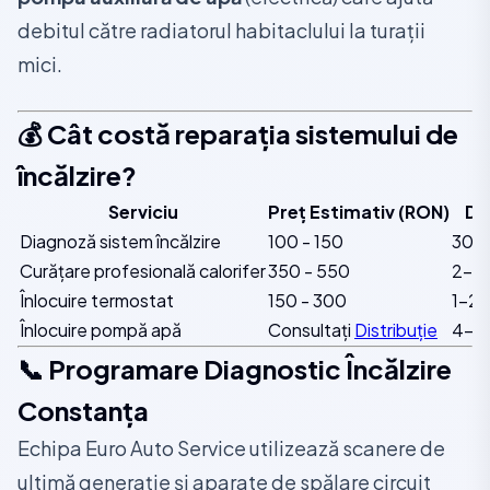
debitul către radiatorul habitaclului la turații
mici.
💰 Cât costă reparația sistemului de
încălzire?
Serviciu
Preț Estimativ (RON)
Du
Diagnoză sistem încălzire
100 - 150
30-
Curățare profesională calorifer
350 - 550
2-3 
Înlocuire termostat
150 - 300
1-2 
Înlocuire pompă apă
Consultați
Distribuție
4-6 
📞 Programare Diagnostic Încălzire
Constanța
Echipa Euro Auto Service utilizează scanere de
ultimă generație și aparate de spălare circuit