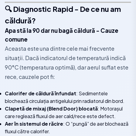
🔍 Diagnostic Rapid - De ce nu am
căldură?
Apa stă la 90 dar nu bagă căldură - Cauze
comune
Aceasta este una dintre cele mai frecvente
situații. Dacă indicatorul de temperatură indică
90°C (temperatura optimă), dar aerul suflat este
rece, cauzele pot fi:
Calorifer de căldură înfundat
: Sedimentele
blochează circulația antigelului prin radiatorul din bord.
Clapetă de mixaj (Blend Door) blocată
: Motorașul
care reglează fluxul de aer cald/rece este defect.
Aer în sistemul de răcire
: O “pungă” de aer blochează
fluxul către calorifer.