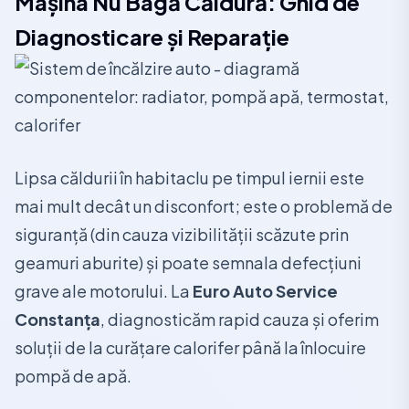
Mașina Nu Bagă Căldură: Ghid de
Diagnosticare și Reparație
Lipsa căldurii în habitaclu pe timpul iernii este
mai mult decât un disconfort; este o problemă de
siguranță (din cauza vizibilității scăzute prin
geamuri aburite) și poate semnala defecțiuni
grave ale motorului. La
Euro Auto Service
Constanța
, diagnosticăm rapid cauza și oferim
soluții de la curățare calorifer până la înlocuire
pompă de apă.