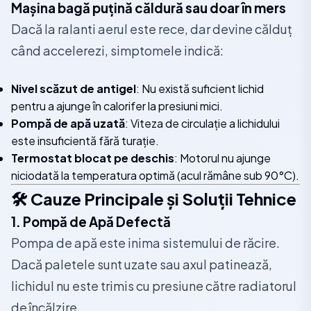
Mașina bagă puțină căldură sau doar în mers
Dacă la ralanti aerul este rece, dar devine călduț
când accelerezi, simptomele indică:
Nivel scăzut de antigel
: Nu există suficient lichid
pentru a ajunge în calorifer la presiuni mici.
Pompă de apă uzată
: Viteza de circulație a lichidului
este insuficientă fără turație.
Termostat blocat pe deschis
: Motorul nu ajunge
niciodată la temperatura optimă (acul rămâne sub 90°C).
🛠️ Cauze Principale și Soluții Tehnice
1. Pompă de Apă Defectă
Pompa de apă este inima sistemului de răcire.
Dacă paletele sunt uzate sau axul patinează,
lichidul nu este trimis cu presiune către radiatorul
de încălzire.