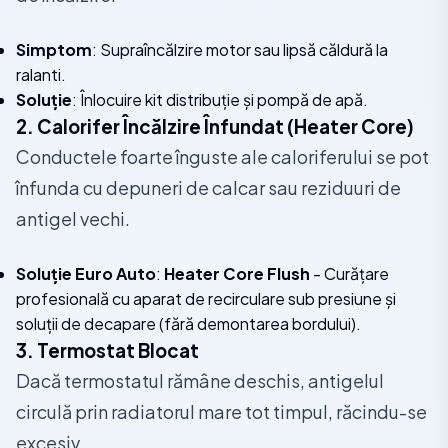
Simptom
: Supraîncălzire motor sau lipsă căldură la
ralanti.
Soluție
: Înlocuire kit distribuție și pompă de apă.
2. Calorifer Încălzire Înfundat (Heater Core)
Conductele foarte înguste ale caloriferului se pot
înfunda cu depuneri de calcar sau reziduuri de
antigel vechi.
Soluție Euro Auto
:
Heater Core Flush
- Curățare
profesională cu aparat de recirculare sub presiune și
soluții de decapare (fără demontarea bordului).
3. Termostat Blocat
Dacă termostatul rămâne deschis, antigelul
circulă prin radiatorul mare tot timpul, răcindu-se
excesiv.