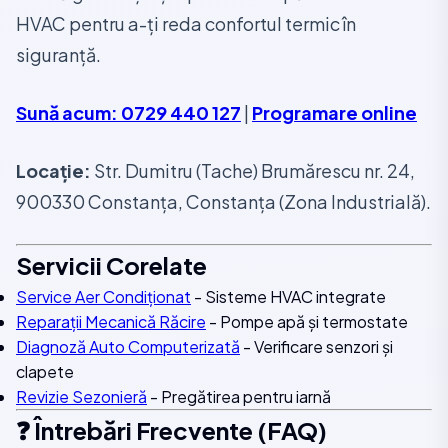
HVAC pentru a-ți reda confortul termic în
siguranță.
Sună acum: 0729 440 127
|
Programare online
Locație:
Str. Dumitru (Tache) Brumărescu nr. 24,
900330 Constanța, Constanța (Zona Industrială).
Servicii Corelate
Service Aer Condiționat
- Sisteme HVAC integrate
Reparații Mecanică Răcire
- Pompe apă și termostate
Diagnoză Auto Computerizată
- Verificare senzori și
clapete
Revizie Sezonieră
- Pregătirea pentru iarnă
❓ Întrebări Frecvente (FAQ)