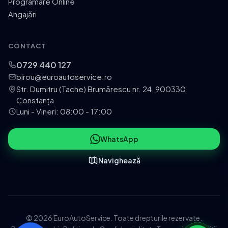
Programare Online
Angajări
CONTACT
0729 440 127
birou@euroautoservice.ro
Str. Dumitru (Tache) Brumărescu nr. 24, 900330
Constanța
Luni - Vineri: 08:00 - 17:00
WhatsApp
Navighează
© 2026 EuroAutoService. Toate drepturile rezervate.