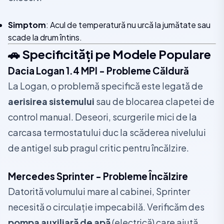
Simptom
: Acul de temperatură nu urcă la jumătate sau
scade la drum întins.
🚗 Specificități pe Modele Populare
Dacia Logan 1.4 MPI - Probleme Căldură
La Logan, o problemă specifică este legată de
aerisirea sistemului
sau de blocarea clapetei de
control manual. Deseori, scurgerile mici de la
carcasa termostatului duc la scăderea nivelului
de antigel sub pragul critic pentru încălzire.
Mercedes Sprinter - Probleme Încălzire
Datorită volumului mare al cabinei, Sprinter
necesită o circulație impecabilă. Verificăm des
pompa auxiliară de apă
(electrică) care ajută