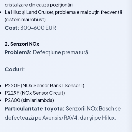
cristalizare din cauza poziționării
La Hilux și Land Cruiser, problema e mai puțin frecventă
(sistem mai robust)
Cost:
300-600 EUR
2. Senzori NOx
Problemă:
Defecțiune prematură.
Coduri:
P220F (NOx Sensor Bank 1 Sensor 1)
P229F (NOx Sensor Circuit)
P2A00 (similar lambda)
Particularitate Toyota:
Senzorii NOx Bosch se
defectează pe Avensis/RAV4, dar și pe Hilux.