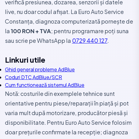
verifică presiunea, dozarea, senzorii și datele
live, nu doar codul afișat. La Euro Auto Service
Constanța, diagnoza computerizată pornește de
la
100 RON + TVA
; pentru programare poți suna
sau scrie pe WhatsApp la
0729 440 127
.
Linkuri utile
Ghid general probleme AdBlue
Coduri DTC AdBlue/SCR
Cum funcționează sistemul AdBlue
Notă: costurile din exemplele tehnice sunt
orientative pentru piese/reparații în piață și pot
varia mult după motorizare, producător piesă și
disponibilitate. Pentru Euro Auto Service folosim
doar prețurile confirmate la recepție; diagnoza