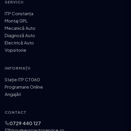
SERVICII
ITP Constanța
Montaj GPL
Mecanică Auto
Diagnoză Auto
Electrică Auto
Vopsitorie
INFORMAȚII
Stație ITP CT060
Programare Online
Angajări
CONTACT
0729 440 127
birou@euroautoservice.ro