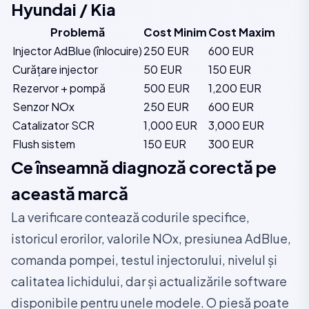
Hyundai / Kia
Problemă
Cost Minim
Cost Maxim
Injector AdBlue (înlocuire)
250 EUR
600 EUR
Curățare injector
50 EUR
150 EUR
Rezervor + pompă
500 EUR
1,200 EUR
Senzor NOx
250 EUR
600 EUR
Catalizator SCR
1,000 EUR
3,000 EUR
Flush sistem
150 EUR
300 EUR
Ce înseamnă diagnoză corectă pe
această marcă
La verificare contează codurile specifice,
istoricul erorilor, valorile NOx, presiunea AdBlue,
comanda pompei, testul injectorului, nivelul și
calitatea lichidului, dar și actualizările software
disponibile pentru unele modele. O piesă poate