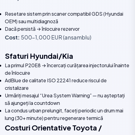
Resetare sistem prin scaner compatibil GDS (Hyundai
OEM) sau multidiagnoză
Dacă persistă → înlocuire rezervor
Cost:
500-1,000 EUR (ansamblu)
Sfaturi Hyundai/Kia
La primul P20E8 → încercați curățarea injectorului înainte
de înlocuire
AdBlue de calitate ISO 22241 reduce riscul de
cristalizare
Urmăriți mesajul “Urea System Warning” — nu așteptați
să ajungeți la countdown
La condus urban prelungit, faceți periodic un drum mai
lung (30+ minute) pentru regenerare termică
Costuri Orientative Toyota /