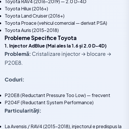
Toyota RAV4 (2016-2019) — 2.0 D-4D
Toyota Hilux (2016+)
Toyota Land Cruiser (2016+)
Toyota Proace (vehicul comercial — derivat PSA)
Toyota Auris (2015-2018)
Probleme Specifice Toyota
1. Injector AdBlue (Mai ales la 1.6 și 2.0 D-4D)
Problemă:
Cristalizare injector → blocare →
P20E8.
Coduri:
P20E8 (Reductant Pressure Too Low) — frecvent
P204F (Reductant System Performance)
Particularități:
La Avensis / RAV4 (2015-2018), injectorul e predispus la