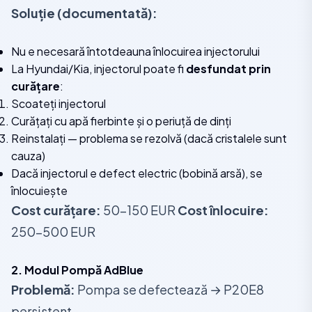
Soluție (documentată):
Nu e necesară întotdeauna înlocuirea injectorului
La Hyundai/Kia, injectorul poate fi
desfundat prin
curățare
:
Scoateți injectorul
Curățați cu apă fierbinte și o periuță de dinți
Reinstalați — problema se rezolvă (dacă cristalele sunt
cauza)
Dacă injectorul e defect electric (bobină arsă), se
înlocuiește
Cost curățare:
50-150 EUR
Cost înlocuire:
250-500 EUR
2. Modul Pompă AdBlue
Problemă:
Pompa se defectează → P20E8
persistent.