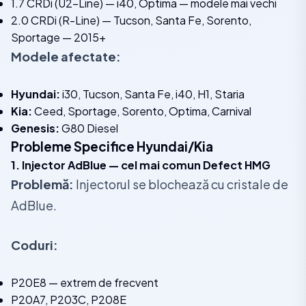
1.7 CRDi (U2-Line) — i40, Optima — modele mai vechi
2.0 CRDi (R-Line) — Tucson, Santa Fe, Sorento,
Sportage — 2015+
Modele afectate:
Hyundai:
i30, Tucson, Santa Fe, i40, H1, Staria
Kia:
Ceed, Sportage, Sorento, Optima, Carnival
Genesis:
G80 Diesel
Probleme Specifice Hyundai/Kia
1. Injector AdBlue — cel mai comun Defect HMG
Problemă:
Injectorul se blochează cu cristale de
AdBlue.
Coduri:
P20E8 — extrem de frecvent
P20A7, P203C, P208E