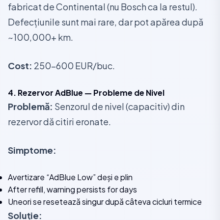
fabricat de Continental (nu Bosch ca la restul).
Defecțiunile sunt mai rare, dar pot apărea după
~100,000+ km.
Cost:
250-600 EUR/buc.
4. Rezervor AdBlue — Probleme de Nivel
Problemă:
Senzorul de nivel (capacitiv) din
rezervor dă citiri eronate.
Simptome:
Avertizare “AdBlue Low” deși e plin
After refill, warning persists for days
Uneori se resetează singur după câteva cicluri termice
Soluție: