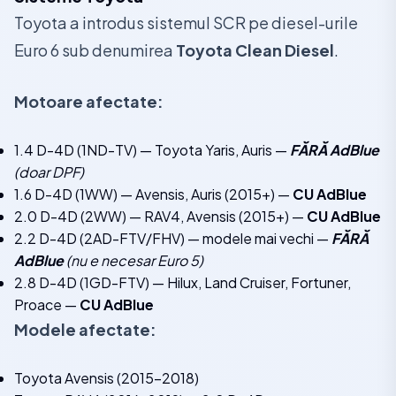
Toyota a introdus sistemul SCR pe diesel-urile
Euro 6 sub denumirea
Toyota Clean Diesel
.
Motoare afectate:
1.4 D-4D (1ND-TV) — Toyota Yaris, Auris —
FĂRĂ AdBlue
(doar DPF)
1.6 D-4D (1WW) — Avensis, Auris (2015+) —
CU AdBlue
2.0 D-4D (2WW) — RAV4, Avensis (2015+) —
CU AdBlue
2.2 D-4D (2AD-FTV/FHV) — modele mai vechi —
FĂRĂ
AdBlue
(nu e necesar Euro 5)
2.8 D-4D (1GD-FTV) — Hilux, Land Cruiser, Fortuner,
Proace —
CU AdBlue
Modele afectate:
Toyota Avensis (2015-2018)