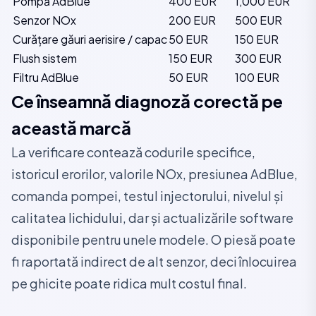
Pompă AdBlue
400 EUR
1,000 EUR
Senzor NOx
200 EUR
500 EUR
Curățare găuri aerisire / capac
50 EUR
150 EUR
Flush sistem
150 EUR
300 EUR
Filtru AdBlue
50 EUR
100 EUR
Ce înseamnă diagnoză corectă pe
această marcă
La verificare contează codurile specifice,
istoricul erorilor, valorile NOx, presiunea AdBlue,
comanda pompei, testul injectorului, nivelul și
calitatea lichidului, dar și actualizările software
disponibile pentru unele modele. O piesă poate
fi raportată indirect de alt senzor, deci înlocuirea
pe ghicite poate ridica mult costul final.