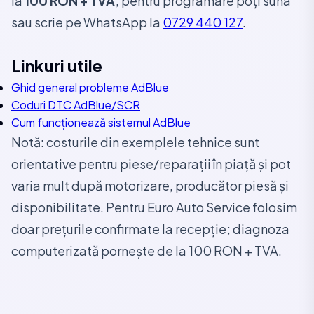
la
100 RON + TVA
; pentru programare poți suna
sau scrie pe WhatsApp la
0729 440 127
.
Linkuri utile
Ghid general probleme AdBlue
Coduri DTC AdBlue/SCR
Cum funcționează sistemul AdBlue
Notă: costurile din exemplele tehnice sunt
orientative pentru piese/reparații în piață și pot
varia mult după motorizare, producător piesă și
disponibilitate. Pentru Euro Auto Service folosim
doar prețurile confirmate la recepție; diagnoza
computerizată pornește de la 100 RON + TVA.