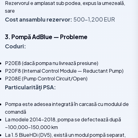
Rezervorul e amplasat sub podea, expus la umezeală,
sare
Cost ansamblu rezervor:
500-1,200 EUR
3. Pompă AdBlue — Probleme
Coduri:
P20E8 (dacă pompa nu livrează presiune)
P20F8 (Internal Control Module — Reductant Pump)
P208E (Pump Control Circuit/Open)
Particularități PSA:
Pompa este adesea integrată în carcasă cu modulul de
comandă
La modele 2014-2018, pompa se defectează după
~100,000-150,000 km
La 1.5 BlueHDi (DV5), există un modul pompă separat,