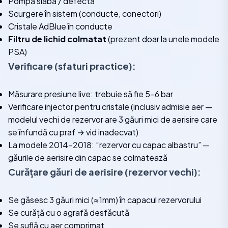
Pompă slabă / defectă
Scurgere în sistem (conducte, conectori)
Cristale AdBlue în conducte
Filtru de lichid colmatat
(prezent doar la unele modele
PSA)
Verificare (sfaturi practice):
Măsurare presiune live: trebuie să fie 5-6 bar
Verificare injector pentru cristale (inclusiv admisie aer —
modelul vechi de rezervor are 3 găuri mici de aerisire care
se înfundă cu praf → vid inadecvat)
La modele 2014-2018: “rezervor cu capac albastru” —
găurile de aerisire din capac se colmatează
Curățare găuri de aerisire (rezervor vechi):
Se găsesc 3 găuri mici (≈1mm) în capacul rezervorului
Se curăță cu o agrafă desfăcută
Se suflă cu aer comprimat