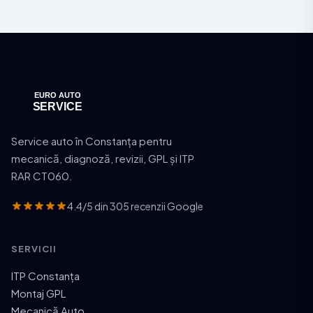
Service auto în Constanța pentru
mecanică, diagnoză, revizii, GPL și ITP
RAR CT060.
4.4/5 din 305 recenzii Google
SERVICII
ITP Constanța
Montaj GPL
Mecanică Auto