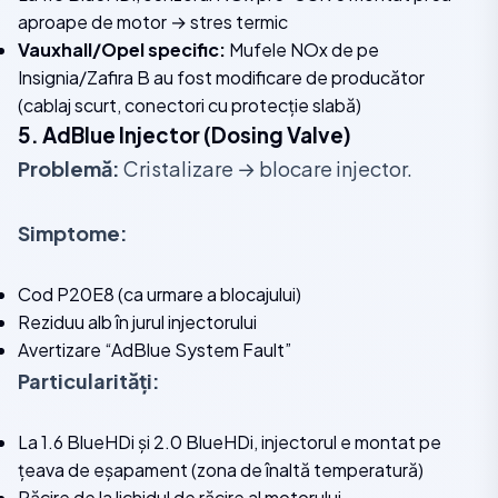
aproape de motor → stres termic
Vauxhall/Opel specific:
Mufele NOx de pe
Insignia/Zafira B au fost modificare de producător
(cablaj scurt, conectori cu protecție slabă)
5. AdBlue Injector (Dosing Valve)
Problemă:
Cristalizare → blocare injector.
Simptome:
Cod P20E8 (ca urmare a blocajului)
Reziduu alb în jurul injectorului
Avertizare “AdBlue System Fault”
Particularități:
La 1.6 BlueHDi și 2.0 BlueHDi, injectorul e montat pe
țeava de eșapament (zona de înaltă temperatură)
Răcire de la lichidul de răcire al motorului