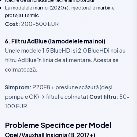
La modelele mai noi (2020+), injectorul e mai bine
protejat termic
Cost:
200-500 EUR
6. Filtru AdBlue (la modelele mai noi)
Unele modele 1.5 BlueHDi și 2.0 BlueHDi noi au
filtru AdBlue în linia de alimentare. Acesta se
colmatează.
Simptom:
P20E8 + presiune scăzută (deși
pompa e OK) → filtrul e colmatat
Cost filtru:
50-
100 EUR
Probleme Specifice per Model
Opel/Vauxhall Insignia (B, 2017+)