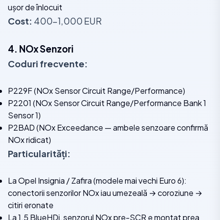
ușor de înlocuit
Cost:
400-1,000 EUR
4. NOx Senzori
Coduri frecvente:
P229F (NOx Sensor Circuit Range/Performance)
P2201 (NOx Sensor Circuit Range/Performance Bank 1
Sensor 1)
P2BAD (NOx Exceedance — ambele senzoare confirmă
NOx ridicat)
Particularități:
La Opel Insignia / Zafira (modele mai vechi Euro 6):
conectorii senzorilor NOx iau umezeală → coroziune →
citiri eronate
La 1.5 BlueHDi, senzorul NOx pre-SCR e montat prea