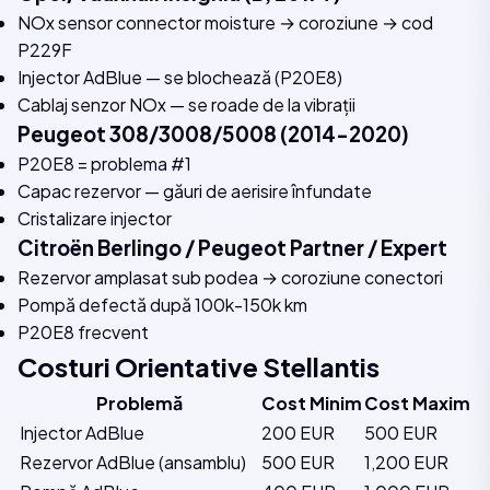
NOx sensor connector moisture → coroziune → cod
P229F
Injector AdBlue — se blochează (P20E8)
Cablaj senzor NOx — se roade de la vibrații
Peugeot 308/3008/5008 (2014-2020)
P20E8 = problema #1
Capac rezervor — găuri de aerisire înfundate
Cristalizare injector
Citroën Berlingo / Peugeot Partner / Expert
Rezervor amplasat sub podea → coroziune conectori
Pompă defectă după 100k-150k km
P20E8 frecvent
Costuri Orientative Stellantis
Problemă
Cost Minim
Cost Maxim
Injector AdBlue
200 EUR
500 EUR
Rezervor AdBlue (ansamblu)
500 EUR
1,200 EUR