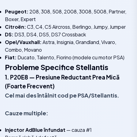
Peugeot:
208, 308, 508, 2008, 3008, 5008, Partner,
Boxer, Expert
Citroën:
C3, C4, C5 Aircross, Berlingo, Jumpy, Jumper
DS:
DS3, DS4, DS5, DS7 Crossback
Opel/Vauxhall:
Astra, Insignia, Grandland, Vivaro,
Combo, Movano
Fiat:
Ducato, Talento, Fiorino (modele cu motor PSA)
Probleme Specifice Stellantis
1. P20E8 — Presiune Reductant Prea Mică
(Foarte Frecvent)
Cel mai des întâlnit cod pe PSA/Stellantis.
Cauze multiple:
Injector AdBlue înfundat
— cauza #1