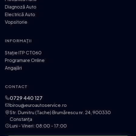
Diagnoză Auto
Electrică Auto
Vopsitorie
INFORMAȚII
Stație ITP CT060
Programare Online
Angajări
CONTACT
0729 440 127
birou@euroautoservice.ro
Str. Dumitru (Tache) Brumărescu nr. 24, 900330
Constanța
Luni - Vineri: 08:00 - 17:00