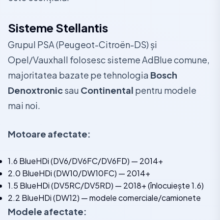
Sisteme Stellantis
Grupul PSA (Peugeot-Citroën-DS) și
Opel/Vauxhall folosesc sisteme AdBlue comune,
majoritatea bazate pe tehnologia
Bosch
Denoxtronic
sau
Continental
pentru modele
mai noi.
Motoare afectate:
1.6 BlueHDi (DV6/DV6FC/DV6FD) — 2014+
2.0 BlueHDi (DW10/DW10FC) — 2014+
1.5 BlueHDi (DV5RC/DV5RD) — 2018+ (înlocuiește 1.6)
2.2 BlueHDi (DW12) — modele comerciale/camionete
Modele afectate: