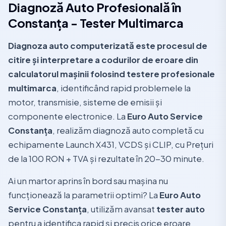
Diagnoză Auto Profesională în
Constanța - Tester Multimarca
Diagnoza auto computerizată este procesul de
citire și interpretare a codurilor de eroare din
calculatorul mașinii folosind testere profesionale
multimarca
, identificând rapid problemele la
motor, transmisie, sisteme de emisii și
componente electronice. La
Euro Auto Service
Constanța
, realizăm diagnoză auto completă cu
echipamente Launch X431, VCDS și CLIP, cu Prețuri
de la 100 RON + TVA și rezultate în 20-30 minute.
Ai un martor aprins în bord sau mașina nu
funcționează la parametrii optimi? La
Euro Auto
Service Constanța
, utilizăm avansat
tester auto
pentru a identifica rapid și precis orice eroare