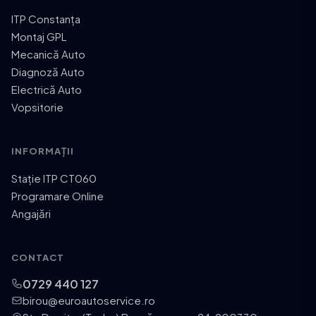
ITP Constanța
Montaj GPL
Mecanică Auto
Diagnoză Auto
Electrică Auto
Vopsitorie
INFORMAȚII
Stație ITP CT060
Programare Online
Angajări
CONTACT
0729 440 127
birou@euroautoservice.ro