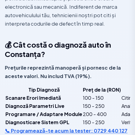
electronică sau mecanică. Indiferent de marca
autovehiculului tău, tehnicienii noștri pot citi și
interpreta codurile de defect în timp real.
💰 Cât costă o diagnoză auto în
Constanța?
Prețurile reprezintă manoperă și pornesc de la
aceste valori.
Nu includ TVA (19%).
Tip Diagnoză
Preț de la (RON)
Scanare Erori Imediată
100 - 150
Citire
Diagnoză Parametri Live
150 - 250
Analiz
Programare / Adaptare Module
200 - 400
Adapta
Diagnosticare Sistem GPL
150 - 250
Verifi
📞 Programează-te acum la tester: 0729 440 127