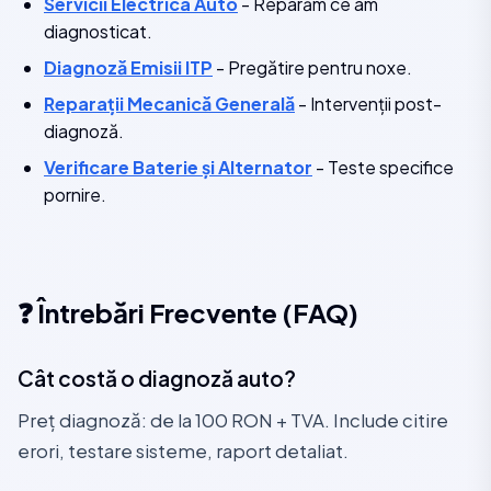
Servicii Electrica Auto
- Reparăm ce am
diagnosticat.
Diagnoză Emisii ITP
- Pregătire pentru noxe.
Reparații Mecanică Generală
- Intervenții post-
diagnoză.
Verificare Baterie și Alternator
- Teste specifice
pornire.
❓ Întrebări Frecvente (FAQ)
Cât costă o diagnoză auto?
Preț diagnoză: de la 100 RON + TVA. Include citire
erori, testare sisteme, raport detaliat.