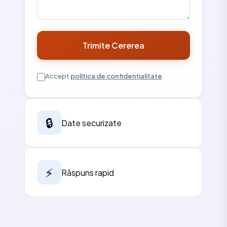
Trimite Cererea
Accept
politica de confidențialitate
🔒
Date securizate
⚡
Răspuns rapid