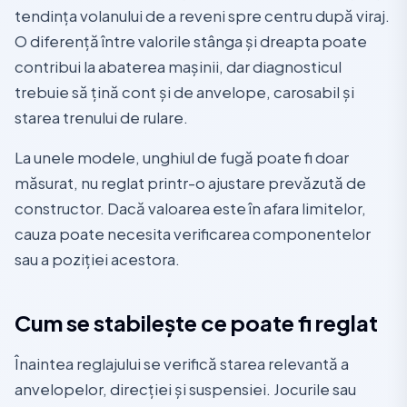
tendința volanului de a reveni spre centru după viraj.
O diferență între valorile stânga și dreapta poate
contribui la abaterea mașinii, dar diagnosticul
trebuie să țină cont și de anvelope, carosabil și
starea trenului de rulare.
La unele modele, unghiul de fugă poate fi doar
măsurat, nu reglat printr-o ajustare prevăzută de
constructor. Dacă valoarea este în afara limitelor,
cauza poate necesita verificarea componentelor
sau a poziției acestora.
Cum se stabilește ce poate fi reglat
Înaintea reglajului se verifică starea relevantă a
anvelopelor, direcției și suspensiei. Jocurile sau