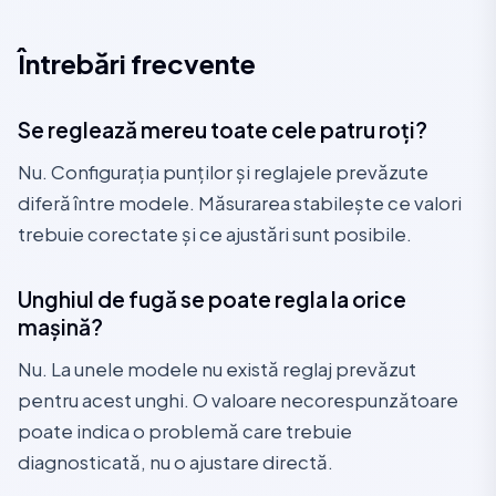
Întrebări frecvente
Se reglează mereu toate cele patru roți?
Nu. Configurația punților și reglajele prevăzute
diferă între modele. Măsurarea stabilește ce valori
trebuie corectate și ce ajustări sunt posibile.
Unghiul de fugă se poate regla la orice
mașină?
Nu. La unele modele nu există reglaj prevăzut
pentru acest unghi. O valoare necorespunzătoare
poate indica o problemă care trebuie
diagnosticată, nu o ajustare directă.