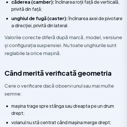
căderea (camber):
înclinarea roții față de verticală,
privită din față;
unghiul de fugă (caster):
înclinarea axei de pivotare
a direcției, privită din lateral.
Valorile corecte diferă după marcă, model, versiune
și configurația suspensiei. Nu toate unghiurile sunt
reglabile la orice mașină.
Când merită verificată geometria
Cere o verificare dacă observi unul sau mai multe
semne:
mașina trage spre stânga sau dreapta pe un drum
drept;
volanul nu stă centrat când mașina merge drept;