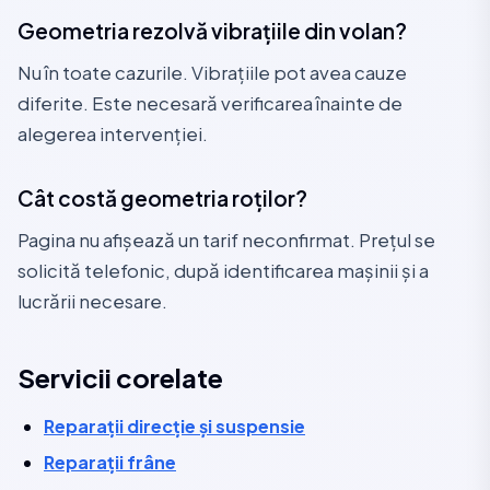
Geometria rezolvă vibrațiile din volan?
Nu în toate cazurile. Vibrațiile pot avea cauze
diferite. Este necesară verificarea înainte de
alegerea intervenției.
Cât costă geometria roților?
Pagina nu afișează un tarif neconfirmat. Prețul se
solicită telefonic, după identificarea mașinii și a
lucrării necesare.
Servicii corelate
Reparații direcție și suspensie
Reparații frâne