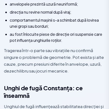
anvelopele prezintă uzură neuniformă;
direcția nu revine normal după viraj;
comportamentul mașinii s-a schimbat după lovirea
unei gropi sau borduri;
au fost înlocuite piese de direcție ori suspensie care
pot influența unghiurile roților.
Tragerea într-o parte sau vibrațiile nu confirmă
singure o problemă de geometrie. Pot exista și alte
cauze, precum presiuni diferite în anvelope, uzură,
dezechilibru sau jocuri mecanice.
Unghi de fugă Constanța: ce
înseamnă
Unghiul de fugă influențează stabilitatea direcției și