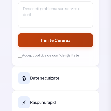
Trimite Cererea
Accept
politica de confidențialitate
🔒
Date securizate
⚡
Răspuns rapid