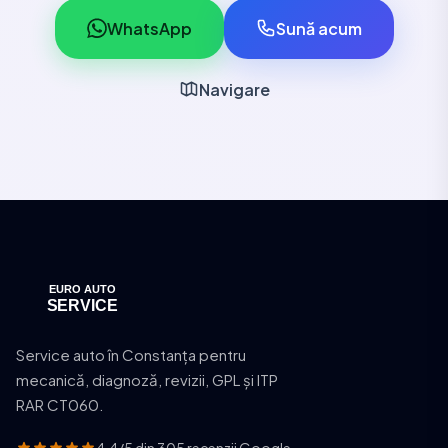
WhatsApp
Sună acum
Navigare
Service auto în Constanța pentru
mecanică, diagnoză, revizii, GPL și ITP
RAR CT060.
4.4/5 din 305 recenzii Google