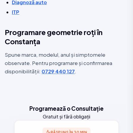
Diagnoză auto
ITP
Programare geometrie roți în
Constanța
Spune marca, modelul, anul și simptomele
observate. Pentru programare și confirmarea
disponibilității:
0729 440 127
.
Programează o Consultație
Gratuit și fără obligații
RĂSPUNS ÎN 30 MIN